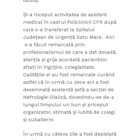
Goldiș.
Și-a început activitatea de asistent
medical în cadrul Policlinicii CFR după
care s-a transferat la Spitalul
Județean de Urgență Satu Mare. Aici
s-a făcut remarcată prin
profesionalismul de care a dat dovadă,
atenția și grija acordată pacienților
aflați în îngrijire, colegialitate.
Calitățile ei au fost remarcate curând
astfel că în urmă cu zece ani a fost
desemnată asistentă șefă a secției de
Nefrologie-Dializă, dovedindu-se de-a
lungul timpului un bun și priceput
organizator, stimată și iubită de colegi
și subalterni.
În urmă cu câteva zile a fost depistată